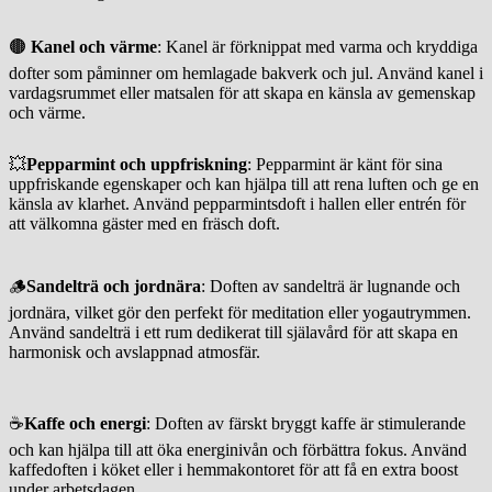
🟤
Kanel och värme
: Kanel är förknippat med varma och kryddiga
dofter som påminner om hemlagade bakverk och jul. Använd kanel i
vardagsrummet eller matsalen för att skapa en känsla av gemenskap
och värme.
💥
Pepparmint och uppfriskning
: Pepparmint är känt för sina
uppfriskande egenskaper och kan hjälpa till att rena luften och ge en
känsla av klarhet. Använd pepparmintsdoft i hallen eller entrén för
att välkomna gäster med en fräsch doft.
🪵
Sandelträ och jordnära
: Doften av sandelträ är lugnande och
jordnära, vilket gör den perfekt för meditation eller yogautrymmen.
Använd sandelträ i ett rum dedikerat till själavård för att skapa en
harmonisk och avslappnad atmosfär.
☕️
Kaffe och energi
: Doften av färskt bryggt kaffe är stimulerande
och kan hjälpa till att öka energinivån och förbättra fokus. Använd
kaffedoften i köket eller i hemmakontoret för att få en extra boost
under arbetsdagen.