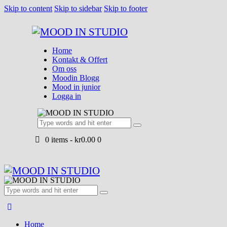
Skip to content
Skip to sidebar
Skip to footer
Home
Kontakt & Offert
Om oss
Moodin Blogg
Mood in junior
Logga in
0 items
-
kr0.00
0
Home