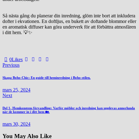
Så nästa gång du planerar din inredning, glöm inte bort att inkludera
dofter i ekvationen. En doftljus, en bukett av doftande blommor eller
en aromatisk diffuser kan göra underverk för att förbättra atmosfären
i ditt hem. 💡✨
0
Likes
Inläggsnavigering
Previous
Skapa Boho-Chic: En guide till heminredning i Boho-stilen.
mars 25, 2024
Next
Del 1- Hemkonstens förvandling: Varför möbler och inredning kan upplevas annorlunda
när de kommer in i ditt hem 🏡.
mars 30, 2024
You May Also Like