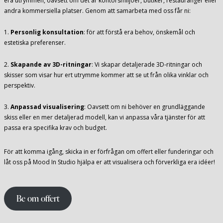
era utrymmen, oavsett om det är kontorsmiljöer, butiker, restauranger eller
andra kommersiella platser. Genom att samarbeta med oss får ni:
1.
Personlig konsultation
: för att förstå era behov, önskemål och
estetiska preferenser.
2.
Skapande av 3D-ritningar
: Vi skapar detaljerade 3D-ritningar och
skisser som visar hur ert utrymme kommer att se ut från olika vinklar och
perspektiv.
3.
Anpassad visualisering
: Oavsett om ni behöver en grundläggande
skiss eller en mer detaljerad modell, kan vi anpassa våra tjänster för att
passa era specifika krav och budget.
För att komma igång, skicka in er förfrågan om offert eller funderingar och
låt oss på Mood In Studio hjälpa er att visualisera och förverkliga era idéer!
Be om offert