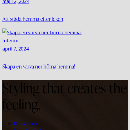
maj 12, 2024
Att städa hemma efter leken
Interior
april 7, 2024
Skapa en varva ner hörna hemma!
Styling that creates the
feeling.
Om Moodin