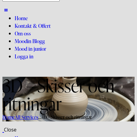
Home
Kontakt & Offert
Om oss
Moodin Blogg
Mood in junior
Logga in
3D – Skisser och
ritningar
Home
All Services
...
3D – Skisser och ritningar
Close