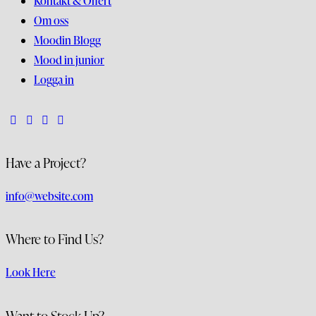
Kontakt & Offert
Om oss
Moodin Blogg
Mood in junior
Logga in
Have a Project?
info@website.com
Where to Find Us?
Look Here
Want to Stock Up?