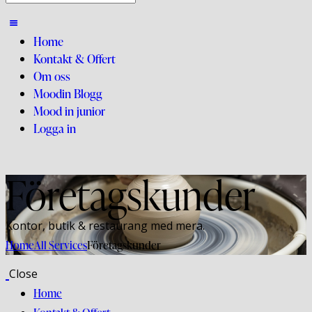
Home
Kontakt & Offert
Om oss
Moodin Blogg
Mood in junior
Logga in
Företagskunder
Kontor, butik & restaurang med mera.
Home
All Services
Företagskunder
Close
Home